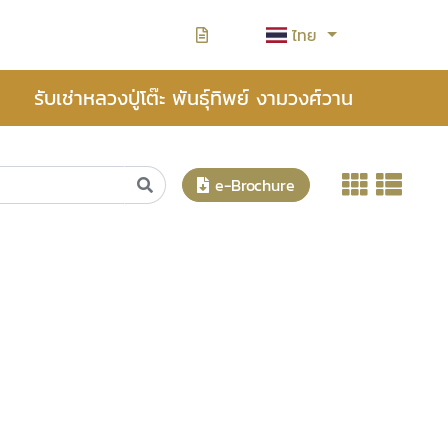
ไทย
รับเช่าหลวงปู่โต๊ะ พันธุ์ทิพย์ งามวงศ์วาน
e-Brochure