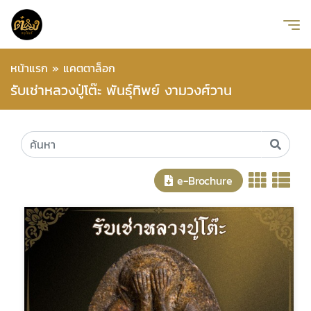
หน้าแรก
»
แคตตาล็อก
รับเช่าหลวงปู่โต๊ะ พันธุ์ทิพย์ งามวงศ์วาน
e-Brochure