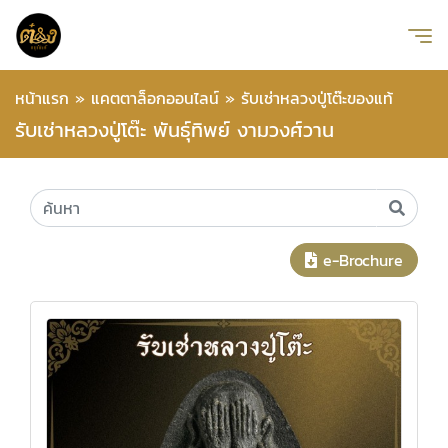
หน้าแรก
»
แคตตาล็อกออนไลน์
»
รับเช่าหลวงปู่โต๊ะของแท้
รับเช่าหลวงปู่โต๊ะ พันธุ์ทิพย์ งามวงศ์วาน
e-Brochure