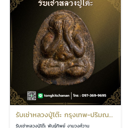
รับเช่าหลวงปู่โต๊ะ กรุงเทพ-ปริมณฑล
รับเช่าหลวงปู่โต๊ะ พันธุ์ทิพย์ งามวงศ์วาน