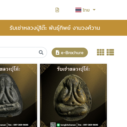
ไทย
รับเช่าหลวงปู่โต๊ะ พันธุ์ทิพย์ งามวงศ์วาน
e-Brochure